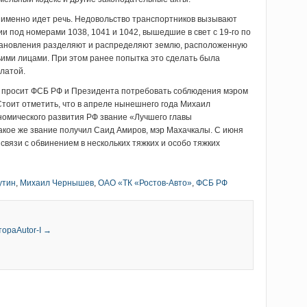
 именно идет речь. Недовольство транспортников вызывают
 под номерами 1038, 1041 и 1042, вышедшие в свет с 19-го по
становления разделяют и распределяют землю, расположенную
ьими лицами. При этом ранее попытка это сделать была
латой.
ель просит ФСБ РФ и Президента потребовать соблюдения мэром
Стоит отметить, что в апреле нынешнего года Михаил
омического развития РФ звание «Лучшего главы
акое же звание получил Саид Амиров, мэр Махачкалы. С июня
 связи с обвинением в нескольких тяжких и особо тяжких
утин
,
Михаил Чернышев
,
ОАО «ТК «Ростов-Авто»
,
ФСБ РФ
тораAutor-I →