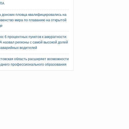
ЛА
а донских пловца квалифицировались на
рвенство мира по плаванию на открытой
де
юс 6 процентных пунктов к аккуратности:
А назвал регионы с самой высокой долей
заварийных водителей
стовская область расширяет возможности
еднего профессионального образования