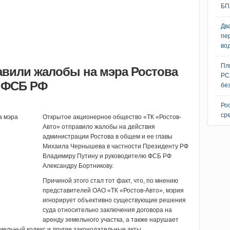
БП
Дв
пе
во
Пл
авили жалобы на мэра Ростова
РС
 ФСБ РФ
бе
Ро
ср
Открытое акционерное общество «ТК «Ростов-
Авто» отправило жалобы на действия
администрации Ростова в общем и ее главы
Михаила Чернышева в частности Президенту РФ
Владимиру Путину и руководителю ФСБ РФ
Александру Бортникову.
Причиной этого стал тот факт, что, по мнению
представителей ОАО «ТК «Ростов-Авто», мэрия
игнорирует объективно существующие решения
суда относительно заключения договора на
аренду земельного участка, а также нарушает
мельный кодекс и другие законодательные акты.